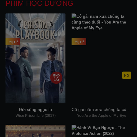
PHIM HỌC ĐƯỜNG
Phụ Đề
Phụ Đề
HD
END
16
Đời sống ngục tù
Cô gái năm xưa chúng ta cùng theo đuổi
Wise Prison Life (2017)
You Are the Apple of My Eye