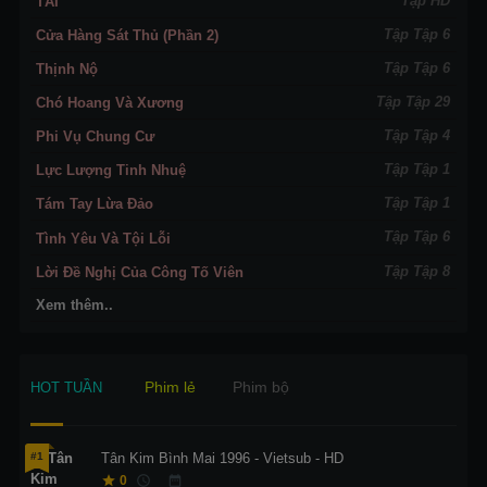
Tập HD
TÀI
Tập Tập 6
Cửa Hàng Sát Thủ (Phần 2)
Tập Tập 6
Thịnh Nộ
Tập Tập 29
Chó Hoang Và Xương
Tập Tập 4
Phi Vụ Chung Cư
Tập Tập 1
Lực Lượng Tinh Nhuệ
Tập Tập 1
Tám Tay Lừa Đảo
Tập Tập 6
Tình Yêu Và Tội Lỗi
Tập Tập 8
Lời Đề Nghị Của Công Tố Viên
Xem thêm..
Phim lẻ
Phim bộ
HOT TUẦN
#1
Tân Kim Bình Mai 1996 - Vietsub - HD
0