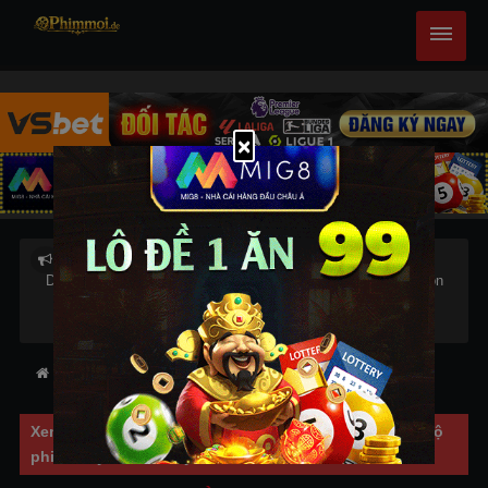
×
Danh sách anime Học Đường mới, phim Học Đường hay chọn
lọc,Học Đường 2025, Học Đường phụ đề(vietsub), lồng
tiếng(thuyết minh) online miễn phí tốc độ cao
Trang chủ
Danh sách
Phim Học Đường
Xem phim không giới hạn tại
Phimmoi.de
với những bộ
phim thuyết minh hay nhất.