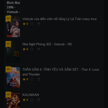
#2
Vietsub của diễn viên nổi tiếng Lý Lệ Trân crazy love
0
#3
Nhà Nghỉ Phòng 302 - Vietsub - HD
0
#4
THẦN SẤM 4: TÌNH YÊU VÀ SẤM SÉT - Thor 4: Love
and Thunder
0
#5
KALIWAAN
0