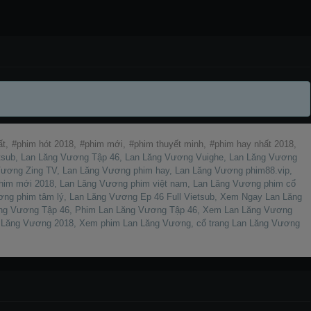
ất,
phim hót 2018,
phim mới,
phim thuyết minh,
phim hay nhất 2018,
tsub, Lan Lăng Vương Tập 46, Lan Lăng Vương Vuighe, Lan Lăng Vương
Vương Zing TV, Lan Lăng Vương phim hay, Lan Lăng Vương phim88.vip,
him mới 2018, Lan Lăng Vương phim việt nam, Lan Lăng Vương phim cổ
ơng phim tâm lý, Lan Lăng Vương Ep 46 Full Vietsub, Xem Ngay Lan Lăng
ăng Vương Tập 46, Phim Lan Lăng Vương Tập 46, Xem Lan Lăng Vương
n Lăng Vương 2018, Xem phim Lan Lăng Vương, cổ trang Lan Lăng Vương
Thuyết
Thuyết
Thuyết
Thuyết
minh
minh
minh
minh