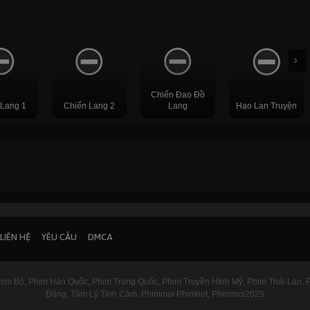
Chiến Đao Đồ
 Lang 1
Chiến Lang 2
Lang
Hạo Lan Truyện
HD
HD
HD
END
62
LIÊN HỆ
YÊU CẦU
DMCA
im Bộ
Phim Hàn Quốc
Phim Trung Quốc
Phim Truyền Hình Mỹ
Phim Thái Lan
P
Động
Tâm Lý Tình Cảm
Phimmoi Phimhot
Phimmoi2025