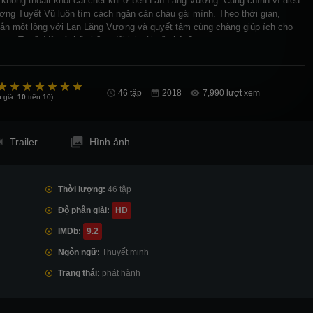
không thoait khỏi cái chết khi ở bên Lan Lăng Vương. Cũng chính vì điều
ng Tuyết Vũ luôn tìm cách ngăn cản cháu gái mình. Theo thời gian,
n một lòng với Lan Lăng Vương và quyết tâm cùng chàng giúp ích cho
ơng Tuyết Vũ có thể chống đối lại với số phận?
46 tập
7,990 lượt xem
 giá:
10
trên 10)
Trailer
Hình ảnh
Thời lượng:
46 tập
Độ phân giải:
HD
IMDb:
9.2
Ngôn ngữ:
Thuyết minh
Trạng thái:
phát hành