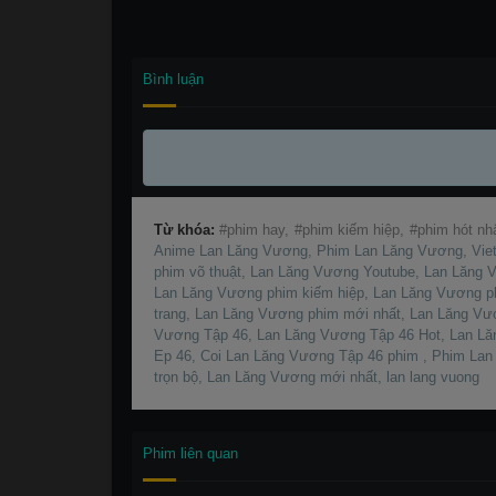
Bình luận
Từ khóa:
phim hay,
phim kiếm hiệp,
phim hót nh
Anime Lan Lăng Vương, Phim Lan Lăng Vương, Vie
phim võ thuật, Lan Lăng Vương Youtube, Lan Lăng 
Lan Lăng Vương phim kiếm hiệp, Lan Lăng Vương p
trang, Lan Lăng Vương phim mới nhất, Lan Lăng Vư
Vương Tập 46, Lan Lăng Vương Tập 46 Hot, Lan L
Ep 46, Coi Lan Lăng Vương Tập 46 phim , Phim La
trọn bộ, Lan Lăng Vương mới nhất, lan lang vuong
Thuyết
Phim liên quan
minh