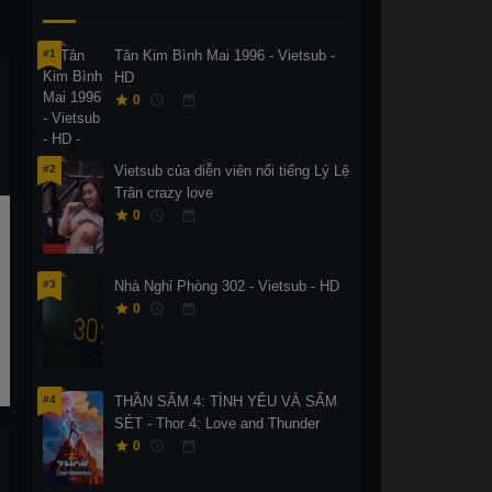
#1
Tân Kim Bình Mai 1996 - Vietsub -
HD
0
#2
Vietsub của diễn viên nổi tiếng Lý Lệ
Trân crazy love
0
#3
Nhà Nghỉ Phòng 302 - Vietsub - HD
0
#4
THẦN SẤM 4: TÌNH YÊU VÀ SẤM
SÉT - Thor 4: Love and Thunder
Thuyết
Thuyết
0
minh
minh