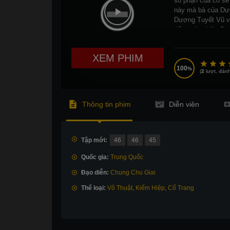
số phận của cô sẽ 
này mà bà của Dươ
Dương Tuyết Vũ vẫ
đất nước. Liệu Dư
XEM PHIM
100
(
2
lượt, đánh
Thông tin phim
Diễn viên
Tập mới:
46
46
45
Quốc gia:
Trung Quốc
Đạo diễn:
Chung Chu Giai
Thể loại:
Võ Thuật
,
Kiếm Hiệp
,
Cổ Trang