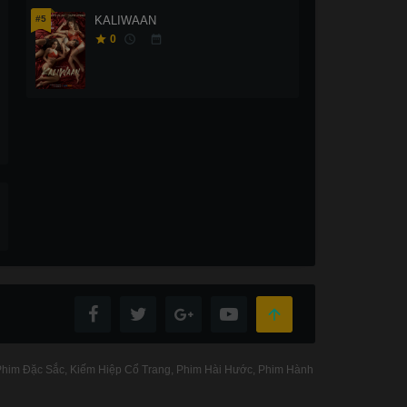
#5
KALIWAAN
0
Hoa Mộc Lan:
Kẻ Cư
Hoa Mộc Lan
Hoa Mộc Lan
Giải Cứu ...
Mộ 
HD
HD
HD
him Đặc Sắc
Kiếm Hiệp Cổ Trang
Phim Hài Hước
Phim Hành