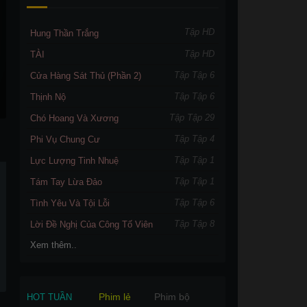
Tập HD
Hung Thần Trắng
Tập HD
TÀI
Tập Tập 6
Cửa Hàng Sát Thủ (Phần 2)
Tập Tập 6
Thịnh Nộ
Tập Tập 29
Chó Hoang Và Xương
Tập Tập 4
Phi Vụ Chung Cư
Tập Tập 1
Lực Lượng Tinh Nhuệ
Tập Tập 1
Tám Tay Lừa Đảo
Tập Tập 6
Tình Yêu Và Tội Lỗi
Tập Tập 8
Lời Đề Nghị Của Công Tố Viên
Xem thêm..
Phim lẻ
Phim bộ
HOT TUẦN