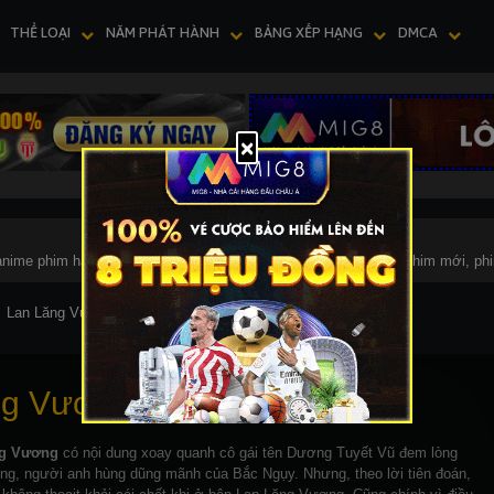
THỂ LOẠI
NĂM PHÁT HÀNH
BẢNG XẾP HẠNG
DMCA
nime phim hay, phim kiếm hiệp, phim hót nhất, phim hót 2018, phim mới, phi
Lan Lăng Vương
Thông tin
ng Vương
ng Vương
có nội dung xoay quanh cô gái tên Dương Tuyết Vũ đem lòng
g, người anh hùng dũng mãnh của Bắc Ngụy. Nhưng, theo lời tiên đoán,