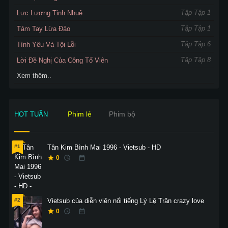
Tập Tập 1
Lực Lượng Tinh Nhuệ
Tập Tập 1
Tám Tay Lừa Đảo
Tập Tập 6
Tình Yêu Và Tội Lỗi
Tập Tập 8
Lời Đề Nghị Của Công Tố Viên
Xem thêm..
Phim lẻ
Phim bộ
HOT TUẦN
#1
Tân Kim Bình Mai 1996 - Vietsub - HD
0
#2
Vietsub của diễn viên nổi tiếng Lý Lệ Trân crazy love
0