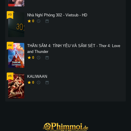
#3
Nhà Nghỉ Phòng 302 - Vietsub - HD
0
#4
THẦN SẤM 4: TÌNH YÊU VÀ SẤM SÉT - Thor 4: Love
and Thunder
0
#5
KALIWAAN
0