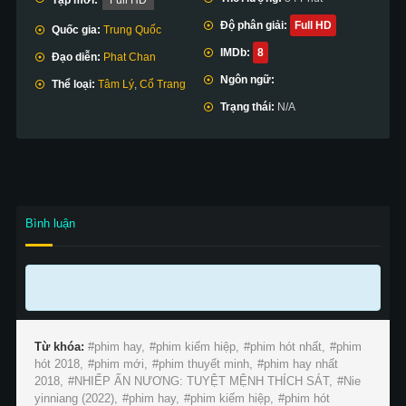
Độ phân giải:
Full HD
Quốc gia:
Trung Quốc
IMDb:
8
Đạo diễn:
Phat Chan
Ngôn ngữ:
Thể loại:
Tâm Lý
,
Cổ Trang
Trạng thái:
N/A
Bình luận
Từ khóa:
phim hay,
phim kiếm hiệp,
phim hót nhất,
phim
hót 2018,
phim mới,
phim thuyết minh,
phim hay nhất
2018,
NHIẾP ẤN NƯƠNG: TUYỆT MỆNH THÍCH SÁT,
Nie
yinniang (2022),
phim hay,
phim kiếm hiệp,
phim hót