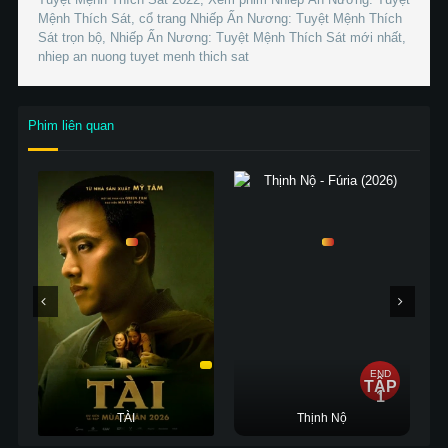
Mệnh Thích Sát, cổ trang Nhiếp Ấn Nương: Tuyệt Mệnh Thích
Sát trọn bộ, Nhiếp Ấn Nương: Tuyệt Mệnh Thích Sát mới nhất,
nhiep an nuong tuyet menh thich sat
Phim liên quan
END
TẬP
1
TÀI
Thịnh Nộ