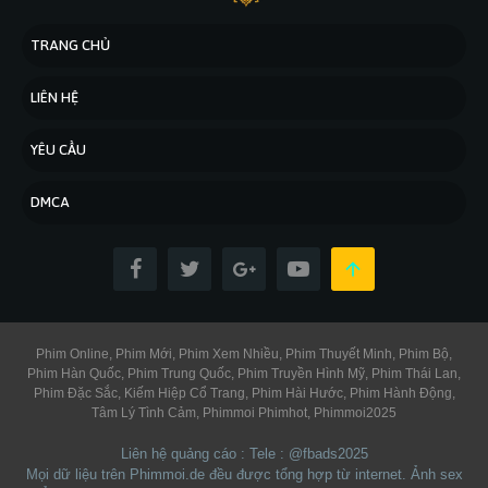
TRANG CHỦ
LIÊN HỆ
YÊU CẦU
DMCA
Phim Online
Phim Mới
Phim Xem Nhiều
Phim Thuyết Minh
Phim Bộ
Phim Hàn Quốc
Phim Trung Quốc
Phim Truyền Hình Mỹ
Phim Thái Lan
Phim Đặc Sắc
Kiếm Hiệp Cổ Trang
Phim Hài Hước
Phim Hành Động
Tâm Lý Tình Cảm
Phimmoi Phimhot
Phimmoi2025
Liên hệ quảng cáo : Tele : @fbads2025
Mọi dữ liệu trên Phimmoi.de đều được tổng hợp từ internet.
Ảnh sex