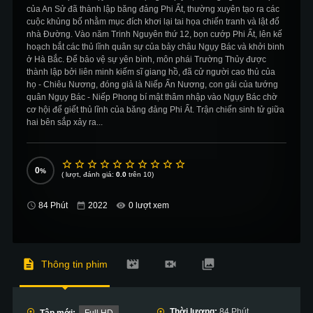
của An Sử đã thành lập băng đảng Phi Ất, thường xuyên tạo ra các
cuộc khủng bố nhằm mục đích khơi lại tai họa chiến tranh và lật đổ
nhà Đường. Vào năm Trinh Nguyên thứ 12, bọn cướp Phi Ất, lên kế
hoạch bắt các thủ lĩnh quân sự của bảy châu Ngụy Bác và khởi binh
ở Hà Bắc. Để bảo vệ sự yên bình, môn phái Trường Thủy được
thành lập bởi liên minh kiếm sĩ giang hồ, đã cử người cao thủ của
họ - Chiêu Nương, đóng giả là Niếp Ấn Nương, con gái của tướng
quân Ngụy Bác - Niếp Phong bí mật thâm nhập vào Ngụy Bác chờ
cơ hội để giết thủ lĩnh của băng đảng Phi Ất. Trận chiến sinh tử giữa
hai bên sắp xảy ra...
0
(
lượt, đánh giá:
0.0
trên 10)
84 Phút
0 lượt xem
Thông tin phim
Thời lượng:
84 Phút
Tập mới:
Full HD