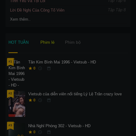
Tập Tập 6
Tình Yêu Và Tội Lỗi
Tập Tập 8
Lời Đề Nghị Của Công Tố Viên
Xem thêm..
Phim lẻ
Phim bộ
HOT TUẦN
#1
Tân Kim Bình Mai 1996 - Vietsub - HD
0
#2
Vietsub của diễn viên nổi tiếng Lý Lệ Trân crazy love
0
#3
Nhà Nghỉ Phòng 302 - Vietsub - HD
0