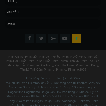
LIÊN HỆ
YÊU CẦU
DMCA
Phim Online
Phim Mới
Phim Xem Nhiều
Phim Thuyết Minh
Phim Bộ
Phim Hàn Quốc
Phim Trung Quốc
Phim Truyền Hình Mỹ
Phim Thái Lan
Phim Đặc Sắc
Kiếm Hiệp Cổ Trang
Phim Hài Hước
Phim Hành Động
Tâm Lý Tình Cảm
Phimmoi Phimhot
Phimmoi2025
Liên hệ quảng cáo : Tele : @fbads2025
Mọi dữ liệu trên Phimmoi.de đều được tổng hợp từ internet.
Ảnh sex
Ảnh sexy
Gái Sexy
Hình sex
Kèo nhà cái vip
1Gomvn
Bongdalu
Dagaonline
Dagathomo
Đá gà 24h
Link vào bóng88
Nhà cái uy tín
2025
Linkvaobong88
Top nhà cái VN
Tỷ lệ kèo
Vào bóng88
Viva88 -
Bong88
Xem kèo
Bong88
Đá gà Sv388
Vaobong88
Phimmoi
Phim
mới nhất
Phimxxx
Phimmoi.net
Phim Việt
Phimonline
Phim 18+