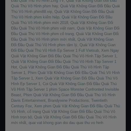
Đầu Quái Thú Vô Hình Zing TV, Quái Vật Không Gian Đối Đầu
Quái Thú Vô Hình phim hay, Quái Vật Không Gian Đối Đầu Quái
Thú Vô Hình phim88.vip, Quái Vật Không Gian Đối Đầu Quái
Thú Vô Hình phim kiếm hiệp, Quái Vật Không Gian Đối Đầu
Quái Thú Vô Hình phim mới 2018, Quái Vật Không Gian Đối
Đầu Quái Thú Vô Hình phim việt nam, Quái Vật Không Gian Đối
Đầu Quái Thú Vô Hình phim cổ trang, Quái Vật Không Gian Đối
Đầu Quái Thú Vô Hình phim mới nhất, Quái Vật Không Gian
Đối Đầu Quái Thú Vô Hình phim tâm lý, Quái Vật Không Gian
Đối Đầu Quái Thú Vô Hình Ep Server 1 Full Vietsub, Xem Ngay
Quái Vật Không Gian Đối Đầu Quái Thú Vô Hình Tập Server 1,
Quái Vật Không Gian Đối Đầu Quái Thú Vô Hình Tập Server 1
Hot, Quái Vật Không Gian Đối Đầu Quái Thú Vô Hình Tập
Server 1, Phim Quái Vật Không Gian Đối Đầu Quái Thú Vô Hình
Tập Server 1, Xem Quái Vật Không Gian Đối Đầu Quái Thú Vô
Hình Ep Server 1, Coi Quái Vật Không Gian Đối Đầu Quái Thú
Vô Hình Tập Server 1 phim Space Monster Confronted Invisible
Beast, Phim Quái Vật Không Gian Đối Đầu Quái Thú Vô Hình
Davis Entertainment, Brandywine Productions, Twentieth
Century Fox, Xem phim Quái Vật Không Gian Đối Đầu Quái Thú
Vô Hình, cổ trang Quái Vật Không Gian Đối Đầu Quái Thú Vô
Hình trọn bộ, Quái Vật Không Gian Đối Đầu Quái Thú Vô Hình
mới nhất, quai vat khong gian doi dau quai thu vo hinh