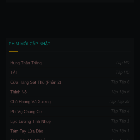
PHIM MỚI CẬP NHẬT
Tập HD
Hung Thần Trắng
Tập HD
TÀI
Tập Tập 6
Cửa Hàng Sát Thủ (Phần 2)
Tập Tập 6
Thịnh Nộ
Tập Tập 29
Chó Hoang Và Xương
Tập Tập 4
Phi Vụ Chung Cư
Tập Tập 1
Lực Lượng Tinh Nhuệ
Tập Tập 1
Tám Tay Lừa Đảo