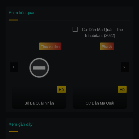
Phim liên quan
Thuyết minh
Phụ đề
HD
HD
Bộ Ba Quái Nhân
Cư Dân Ma Quái
Xem gần đây