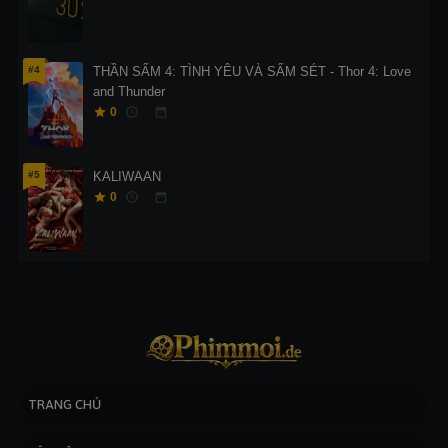
#4
THẦN SẤM 4: TÌNH YÊU VÀ SẤM SÉT - Thor 4: Love
and Thunder
0
#5
KALIWAAN
0
TRANG CHỦ