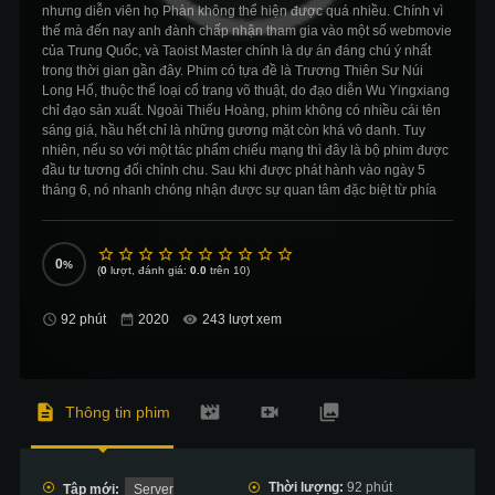
nhưng diễn viên họ Phàn không thể hiện được quá nhiều. Chính vì
thế mà đến nay anh đành chấp nhận tham gia vào một số webmovie
của Trung Quốc, và Taoist Master chính là dự án đáng chú ý nhất
trong thời gian gần đây. Phim có tựa đề là Trương Thiên Sư Núi
Long Hổ, thuộc thể loại cổ trang võ thuật, do đạo diễn Wu Yingxiang
chỉ đạo sản xuất. Ngoài Thiếu Hoàng, phim không có nhiều cái tên
sáng giá, hầu hết chỉ là những gương mặt còn khá vô danh. Tuy
nhiên, nếu so với một tác phẩm chiếu mạng thì đây là bộ phim được
đầu tư tương đối chỉnh chu. Sau khi được phát hành vào ngày 5
tháng 6, nó nhanh chóng nhận được sự quan tâm đặc biệt từ phía
khán giả. Nội dung phim kể về nhân vật Trương Thiên Sư, cùng
hành trình phá tan âm mưu nguy hiểm của tên pháp sư Cổ Mã. Câu
chuyện bắt đầu từ chuyến đi của Trương Chân Nhân và đệ tử
0
Vương Trường, họ bất ngờ bị một nhóm người áo đen truy sát. Thực
(
0
lượt, đánh giá:
0.0
trên 10)
ra, Vương Trường mang số mệnh Thiên Xá Túc Chủ của Tướng Quỷ
Bát Bộ nên bị người của Cổ Mã truy bắt. Sau đó, cả hai gặp được
92 phút
243 lượt xem
Hồng Anh cô nương, người cũng đang tìm kiếm anh trai mất tích.
Vương Trường bị bắt, Trương chân nhân cùng sư đệ của Cổ Mã cố
gắng tìm cách giải cứu mọi người, phá tan kế hoạch của hắn.
Thông tin phim
Thời lượng:
92 phút
Tập mới:
Server