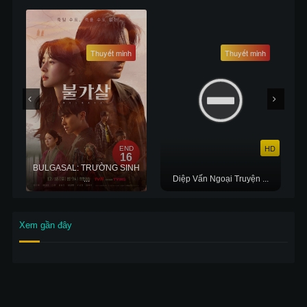
Thuyết minh
Thuyết minh
HD
END
16
BULGASAL: TRƯỜNG SINH
...
Diệp Vấn Ngoại Truyện ...
Xem gần đây