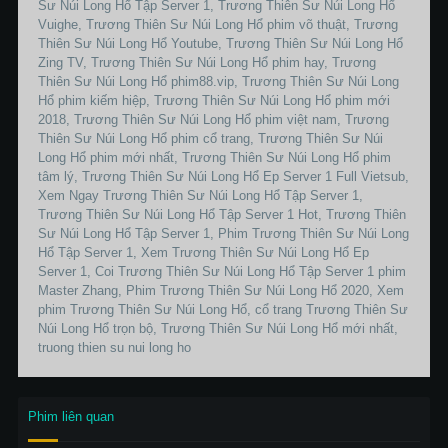
Sư Núi Long Hổ Tập Server 1, Trương Thiên Sư Núi Long Hổ
Vuighe, Trương Thiên Sư Núi Long Hổ phim võ thuật, Trương
Thiên Sư Núi Long Hổ Youtube, Trương Thiên Sư Núi Long Hổ
Zing TV, Trương Thiên Sư Núi Long Hổ phim hay, Trương
Thiên Sư Núi Long Hổ phim88.vip, Trương Thiên Sư Núi Long
Hổ phim kiếm hiệp, Trương Thiên Sư Núi Long Hổ phim mới
2018, Trương Thiên Sư Núi Long Hổ phim việt nam, Trương
Thiên Sư Núi Long Hổ phim cổ trang, Trương Thiên Sư Núi
Long Hổ phim mới nhất, Trương Thiên Sư Núi Long Hổ phim
tâm lý, Trương Thiên Sư Núi Long Hổ Ep Server 1 Full Vietsub,
Xem Ngay Trương Thiên Sư Núi Long Hổ Tập Server 1,
Trương Thiên Sư Núi Long Hổ Tập Server 1 Hot, Trương Thiên
Sư Núi Long Hổ Tập Server 1, Phim Trương Thiên Sư Núi Long
Hổ Tập Server 1, Xem Trương Thiên Sư Núi Long Hổ Ep
Server 1, Coi Trương Thiên Sư Núi Long Hổ Tập Server 1 phim
Master Zhang, Phim Trương Thiên Sư Núi Long Hổ 2020, Xem
phim Trương Thiên Sư Núi Long Hổ, cổ trang Trương Thiên Sư
Núi Long Hổ trọn bộ, Trương Thiên Sư Núi Long Hổ mới nhất,
truong thien su nui long ho
Phim liên quan