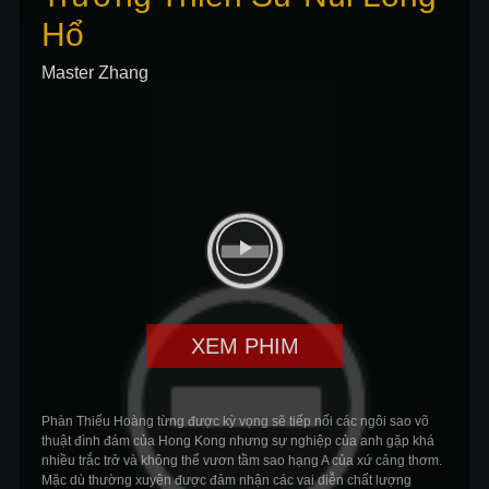
Hổ
Master Zhang
XEM PHIM
Phàn Thiếu Hoàng từng được kỳ vọng sẽ tiếp nối các ngôi sao võ
thuật đình đám của Hong Kong nhưng sự nghiệp của anh gặp khá
nhiều trắc trở và không thể vươn tầm sao hạng A của xứ cảng thơm.
Mặc dù thường xuyên được đảm nhận các vai diễn chất lượng