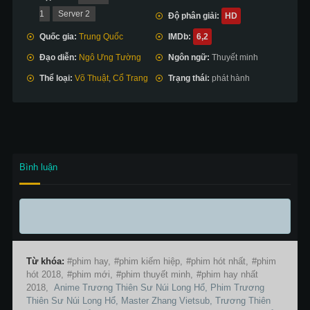
1
Server 2
Độ phân giải:
HD
Quốc gia:
Trung Quốc
IMDb:
6,2
Đạo diễn:
Ngô Ưng Tường
Ngôn ngữ:
Thuyết minh
Thể loại:
Võ Thuật
,
Cổ Trang
Trạng thái:
phát hành
Bình luận
Từ khóa:
phim hay,
phim kiếm hiệp,
phim hót nhất,
phim
hót 2018,
phim mới,
phim thuyết minh,
phim hay nhất
2018,
Anime Trương Thiên Sư Núi Long Hổ, Phim Trương
Thiên Sư Núi Long Hổ, Master Zhang Vietsub, Trương Thiên