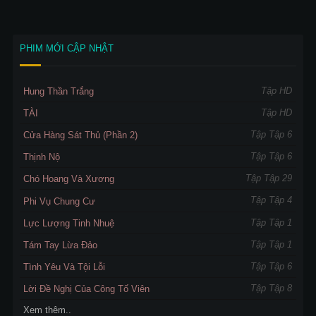
PHIM MỚI CẬP NHẬT
Tập HD
Hung Thần Trắng
Tập HD
TÀI
Tập Tập 6
Cửa Hàng Sát Thủ (Phần 2)
Tập Tập 6
Thịnh Nộ
Tập Tập 29
Chó Hoang Và Xương
Tập Tập 4
Phi Vụ Chung Cư
Tập Tập 1
Lực Lượng Tinh Nhuệ
Tập Tập 1
Tám Tay Lừa Đảo
Tập Tập 6
Tình Yêu Và Tội Lỗi
Tập Tập 8
Lời Đề Nghị Của Công Tố Viên
Xem thêm..