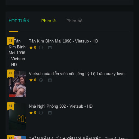
Phim lẻ
Phim bộ
HOT TUẦN
#1
Tân Kim Bình Mai 1996 - Vietsub - HD
0
#2
Vietsub của diễn viên nổi tiếng Lý Lệ Trân crazy love
0
#3
Nhà Nghỉ Phòng 302 - Vietsub - HD
0
#4
THẦN SẤM 4: TÌNH YÊU VÀ SẤM SÉT - Thor 4: Love