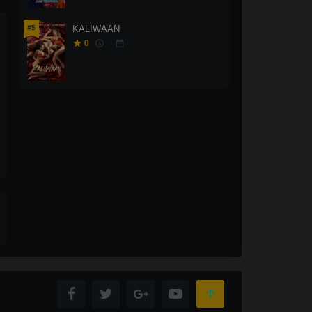
Thuyết
Thuyết
#5
KALIWAAN
minh
minh
0
Ma Da Hàn
Máu V
Quốc: Hồ ...
Ma Nữ Báo Oán
Ma Nữ Hồ Yêu
M
HD
FullHD