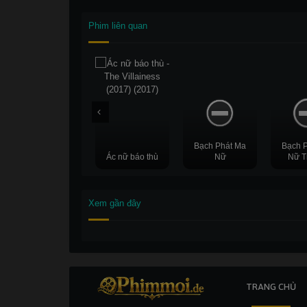
Thuyết
Phim liên quan
minh
Bạch Phát Ma
Bạch 
Ác nữ báo thù
Nữ
Nữ T
HD
END
Xem gần đây
42
TRANG CHỦ