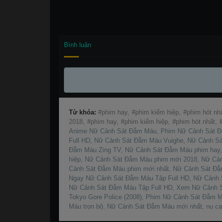
Bình luận
Từ khóa:
phim hay,
phim kiếm hiệp,
phim hót nh
2018,
phim hay,
phim kiếm hiệp,
phim hót nhất,
Anime Nữ Cảnh Sát Đẫm Máu, Phim Nữ Cảnh Sát Đẫ
Full HD, Nữ Cảnh Sát Đẫm Máu Vuighe, Nữ Cảnh S
Đẫm Máu Zing TV, Nữ Cảnh Sát Đẫm Máu phim hay,
hiệp, Nữ Cảnh Sát Đẫm Máu phim mới 2018, Nữ Cản
Cảnh Sát Đẫm Máu phim mới nhất, Nữ Cảnh Sát Đẫm
Ngay Nữ Cảnh Sát Đẫm Máu Tập Full HD, Nữ Cảnh 
Nữ Cảnh Sát Đẫm Máu Tập Full HD, Xem Nữ Cảnh S
Tokyo Gore Police (2008), Phim Nữ Cảnh Sát Đẫm
Máu trọn bộ, Nữ Cảnh Sát Đẫm Máu mới nhất, nu c