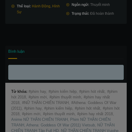
Ngôn ngữ:
Thuyết minh
Thể loại:
Hành Động
,
Hình
Sự
Trạng thái:
Đã hoàn thành
Bình luận
Từ khóa:
phim hay,
phim kiếm hiệp,
phim hót nhất,
phim
hót 2018,
phim mới,
phim thuyết minh,
phim hay nhất
2018,
NỮ THẦN CHIẾN TRANH,
Athena: Goddess Of War
(2011),
phim hay,
phim kiếm hiệp,
phim hót nhất,
phim hót
2018,
phim mới,
phim thuyết minh,
phim hay nhất 2018,
Anime NỮ THẦN CHIẾN TRANH, Phim NỮ THẦN CHIẾN
TRANH, Athena: Goddess Of War (2011) Vietsub, NỮ THẦN
CHIẾN TRANH Tập Full HD, NỮ THẦN CHIẾN TRANH Vuighe,