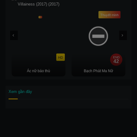
Thuyết minh
HD
END
42
Ác nữ báo thù
Bạch Phát Ma Nữ
Xem gần đây