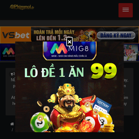
×
NỮ THẦN CHIẾN TRANH tập Full HD mới nhất, anime phim hay,
phim kiếm hiệp, phim hót nhất, phim hót 2018, phim mới, phim
thuyết minh, phim hay nhất 2018, NỮ THẦN CHIẾN TRANH,
Athena: Goddess Of War (2011), phim hay, phim kiếm hiệp, phim
hót nhất, phim hót 2018, phim mới, phim thuyết minh, phim hay
nhất 2018.
Trang chủ
Hành Động
Hình Sự
NỮ THẦN CHIẾN TRANH
Thông tin