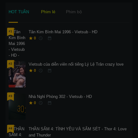
Phim lẻ
Phim bộ
HOT TUẦN
#1
Tân Kim Bình Mai 1996 - Vietsub - HD
0
#2
Vietsub của diễn viên nổi tiếng Lý Lệ Trân crazy love
0
#3
Nhà Nghỉ Phòng 302 - Vietsub - HD
0
#4
THẦN SẤM 4: TÌNH YÊU VÀ SẤM SÉT - Thor 4: Love
and Thunder