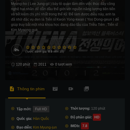
Myung-ho ( Lee Jung-gil ) bày tỏ quan tâm đến việc thúc đẩy công
nghệ hạt nhân để dẫn đầu thế giới với nguồn năng lượng tiên tiến
và tiết kiệm chi phí nhất trong thế kỷ. Để làm được điều này, anh ta
đã nhờ đặc vụ đen là Tiến sĩ Kwon Yong-kwan ( Yoo Dong-geun ) để
giúp truy bắt một nhà khoa học đang đào tẩu của Triều Tiên , Tiến sĩ
Kim Myeong-guk.
0
(
lượt, đánh giá:
0.0
trên 10)
120 phút
0 lượt xem
Thông tin phim
Thời lượng:
120 phút
Tập mới:
Full HD
Độ phân giải:
HD
Quốc gia:
Hàn Quốc
IMDb:
7.8
Đạo diễn:
Kim Myung-jun