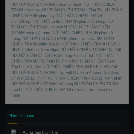
NỮ THẦN CHIẾN TRANH phim võ thuật, NỮ THẦN CHIẾN
TRANH Youtube, NỮ THẦN CHIẾN TRANH Zing TV, NỮ THẦN
CHIẾN TRANH phim hay, NỮ THẦN CHIẾN TRANH
phim88.vip, NỮ THẦN CHIẾN TRANH phim kiếm hiệp, NỮ
THẦN CHIẾN TRANH phim mới 2018, NỮ THẦN CHIẾN
TRANH phim việt nam, NỮ THẦN CHIẾN TRANH phim cổ
trang, NỮ THẦN CHIẾN TRANH phim mới nhất, NỮ THẦN
CHIẾN TRANH phim tâm lý, NỮ THẦN CHIẾN TRANH Ep Full
HD Full Vietsub, Xem Ngay NỮ THẦN CHIẾN TRANH Tập Full
HD, NỮ THẦN CHIẾN TRANH Tập Full HD Hot, NỮ THẦN
CHIẾN TRANH Tập Full HD, Phim NỮ THẦN CHIẾN TRANH
Tập Full HD, Xem NỮ THẦN CHIẾN TRANH Ep Full HD, Coi
NỮ THẦN CHIẾN TRANH Tập Full HD phim Athena: Goddess
Of War (2011), Phim NỮ THẦN CHIẾN TRANH 2011, Xem phim
NỮ THẦN CHIẾN TRANH, cổ trang NỮ THẦN CHIẾN TRANH
trọn bộ, NỮ THẦN CHIẾN TRANH mới nhất, nu than chien
tranh
Phim liên quan